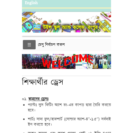
English
উইন্স স্কুল অ্যান্ড কলেজ, রংপুর।
মেনু নির্বাচন করুন
শিক্ষার্থীর ড্রেস
০১.
ছাত্রদের ড্রেসঃ
প্যান্টঃ লুস ফিটিং অ্যাশ রং-এর কাপড় দ্বারা তৈরি করতে
হবে।
শার্টঃ সাদা ফুল/হাফশার্ট (সোল্ডার অ্যাশ-৪’’×১.৫’’) সর্বদাই
ইন করতে হবে।