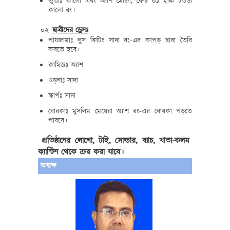
জুতাঃ কালো এবং অ্যাশ মোজা, বেল্ট ০১ ইঞ্চি চওড়া
কালো রং।
০২.
ছাত্রীদের ড্রেসঃ
পায়জামাঃ লুস ফিটিং সাদা রং-এর কাপড় দ্বারা তৈরি
করতে হবে।
কামিজঃ অ্যাশ
ওড়নাঃ সাদা
স্কার্পঃ সাদা
বোরকাঃ মুসলিম মেয়েরা অ্যাশ রং-এর বোরকা পড়তে
পারবে।
প্রতিষ্ঠানের লোগো, টাই, সোল্ডার, ব্যাচ, খাতা-কলম
ক্যান্টিন থেকে ক্রয় করা যাবে।
অধ্যক্ষ