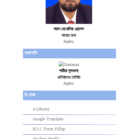
লায়ন মো.মানিক হোসেন
আমার কথা
বিস্তারিত
সভাপতি
শামীমা সুলতানা
প্রতিষ্ঠানের বৈশিষ্ট্য
বিস্তারিত
ই-সেবা
e-Library
Google Translate
H.S.C Form Fillup
Student Profile