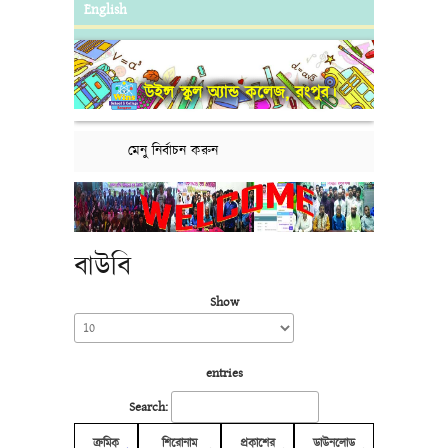
English
উইন্স স্কুল অ্যান্ড কলেজ, রংপুর।
মেনু নির্বাচন করুন
বাউবি
Show
entries
Search:
ক্রমিক
শিরোনাম
প্রকাশের
ডাউনলোড