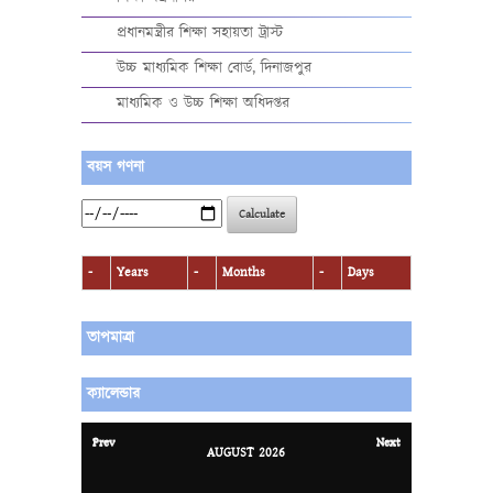
প্রধানমন্ত্রীর শিক্ষা সহায়তা ট্রাস্ট
উচ্চ মাধ্যমিক শিক্ষা বোর্ড, দিনাজপুর
মাধ্যমিক ও উচ্চ শিক্ষা অধিদপ্তর
বয়স গণনা
Calculate
-
Years
-
Months
-
Days
তাপমাত্রা
ক্যালেন্ডার
Prev
Next
AUGUST
2026