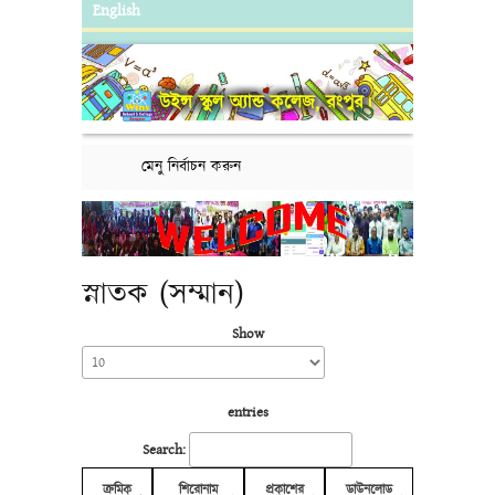
English
উইন্স স্কুল অ্যান্ড কলেজ, রংপুর।
মেনু নির্বাচন করুন
স্নাতক (সম্মান)
Show
entries
Search:
ক্রমিক
শিরোনাম
প্রকাশের
ডাউনলোড