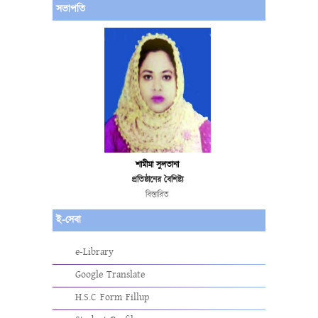
সভাপতি
শামীমা সুলতানা
প্রতিষ্ঠানের বৈশিষ্ট্য
বিস্তারিত
ই-সেবা
e-Library
Google Translate
H.S.C Form Fillup