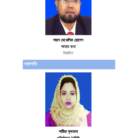
লায়ন মো.মানিক হোসেন
আমার কথা
বিস্তারিত
সভাপতি
শামীমা সুলতানা