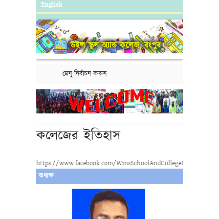
English
উইন্স স্কুল অ্যান্ড কলেজ, রংপুর।
মেনু নির্বাচন করুন
কলেজের ইতিহাস
https://www.facebook.com/WinsSchoolAndCollegeRangpur
অধ্যক্ষ