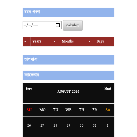
বয়স গণনা
Calculate
-
Years
-
Months
-
Days
তাপমাত্রা
ক্যালেন্ডার
Prev
Next
AUGUST
2026
SU
MO
TU
WE
TH
FR
SA
26
27
28
29
30
31
1