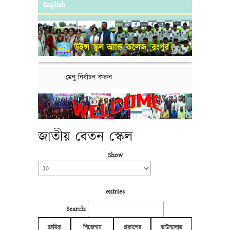
English
উইন্স স্কুল অ্যান্ড কলেজ, রংপুর।
মেনু নির্বাচন করুন
জাতীয় বেতন স্কেল
Show
entries
Search:
ক্রমিক
শিরোনাম
প্রকাশের
ডাউনলোড