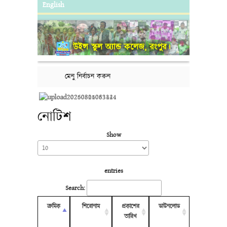
English
উইন্স স্কুল অ্যান্ড কলেজ, রংপুর।
মেনু নির্বাচন করুন
নোটিশ
Show
entries
Search:
ক্রমিক
শিরোনাম
প্রকাশের
ডাউনলোড
তারিখ