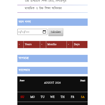
উচ্চ মাধ্যমিক শিক্ষা বোর্ড, দিনাজপুর
মাধ্যমিক ও উচ্চ শিক্ষা অধিদপ্তর
বয়স গণনা
Calculate
-
Years
-
Months
-
Days
তাপমাত্রা
ক্যালেন্ডার
Prev
Next
AUGUST
2026
SU
MO
TU
WE
TH
FR
SA