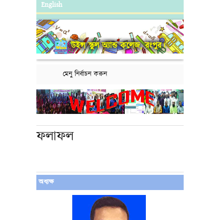
English
উইন্স স্কুল অ্যান্ড কলেজ, রংপুর।
মেনু নির্বাচন করুন
ফলাফল
অধ্যক্ষ