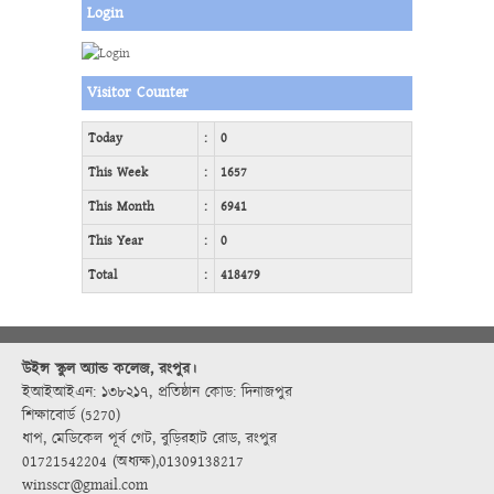
Login
Visitor Counter
Today
:
0
This Week
:
1657
This Month
:
6941
This Year
:
0
Total
:
418479
উইন্স স্কুল অ্যান্ড কলেজ, রংপুর।
ইআইআইএন: ১৩৮২১৭
,
প্রতিষ্ঠান কোড: দিনাজপুর
শিক্ষাবোর্ড (5270)
ধাপ, মেডিকেল পূর্ব গেট, বুড়িরহাট রোড, রংপুর
01721542204 (অধ্যক্ষ)
,
01309138217
winsscr@gmail.com