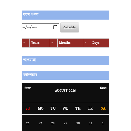
বয়স গণনা
Calculate
-
Years
-
Months
-
Days
তাপমাত্রা
ক্যালেন্ডার
Prev
Next
AUGUST
2026
SU
MO
TU
WE
TH
FR
SA
26
27
28
29
30
31
1