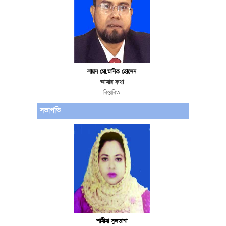
লায়ন মো.মানিক হোসেন
আমার কথা
বিস্তারিত
সভাপতি
শামীমা সুলতানা