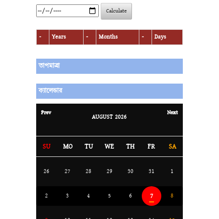
Calculate
-
Years
-
Months
-
Days
তাপমাত্রা
ক্যালেন্ডার
Prev
Next
AUGUST
2026
SU
MO
TU
WE
TH
FR
SA
26
27
28
29
30
31
1
7
2
3
4
5
6
8