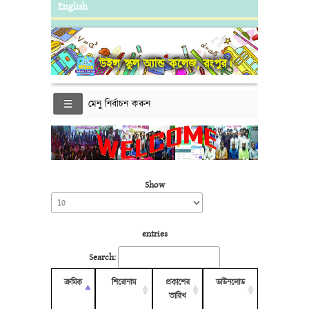
English
উইন্স স্কুল অ্যান্ড কলেজ, রংপুর।
মেনু নির্বাচন করুন
Show
entries
Search:
ক্রমিক
শিরোনাম
প্রকাশের
ডাউনলোড
তারিখ