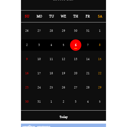
SU
MO
TU
WE
TH
FR
SA
26
27
28
29
30
31
1
6
2
3
4
5
7
8
9
10
11
12
13
14
15
16
17
18
19
20
21
22
23
24
25
26
27
28
29
30
31
1
2
3
4
5
Today