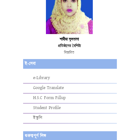
শামীমা সুলতানা
প্রতিষ্ঠানের বৈশিষ্ট্য
বিস্তারিত
ই-সেবা
e-Library
Google Translate
H.S.C Form Fillup
Student Profile
ইস্কুলি
গুরুত্বপূর্ণ লিঙ্ক