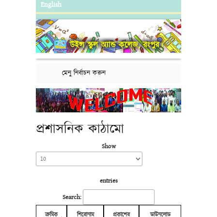
English
উইন্স স্কুল অ্যান্ড কলেজ, রংপুর।
মেনু নির্বাচন করুন
প্রশাসনিক কাঠামো
Show
entries
Search:
ক্রমিক
শিরোনাম
প্রকাশের
ডাউনলোড