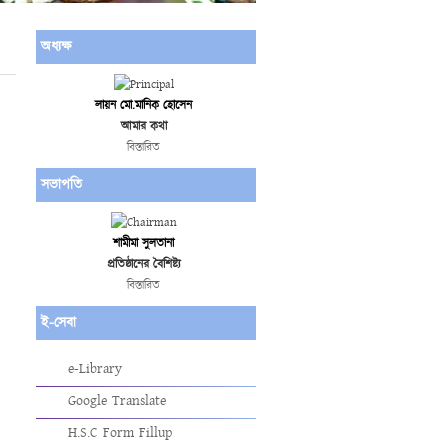
অধ্যক্ষ
লায়ন মো.মানিক হোসেন
আমার কথা
বিস্তারিত
সভাপতি
শামীমা সুলতানা
প্রতিষ্ঠানের বৈশিষ্ট্য
বিস্তারিত
ই-সেবা
e-Library
Google Translate
H.S.C Form Fillup