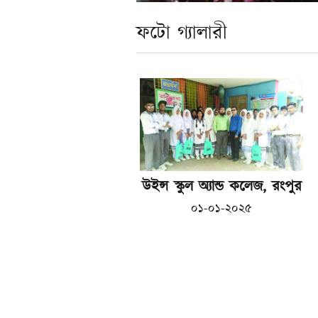
ফটো গ্যালারী
উইন্স স্কুল অ্যান্ড কলেজ, রংপুর
০১-০১-২০২৫