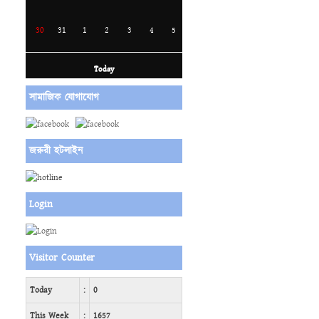
30
31
1
2
3
4
5
Today
সামাজিক যোগাযোগ
জরুরী হটলাইন
Login
Visitor Counter
Today
:
0
This Week
:
1657