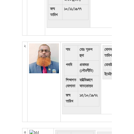
জন্ম
১০/১১/১৯৭৭
তারিখ
২
নাম
মোঃ নুরুল
যোগদানের
০১/০১/২
হুদা
তারিখ
পদবি
প্রভাষক
মোবাইল
০১৭২৪৩৬
(পৌরনীতি)
ইমেইল
winsscr
শিক্ষাগত
রাষ্ট্রবিজ্ঞানে
যোগ্যতা
স্নাতকোত্তর
জন্ম
১৫/১০/১৯৭২
তারিখ
৩