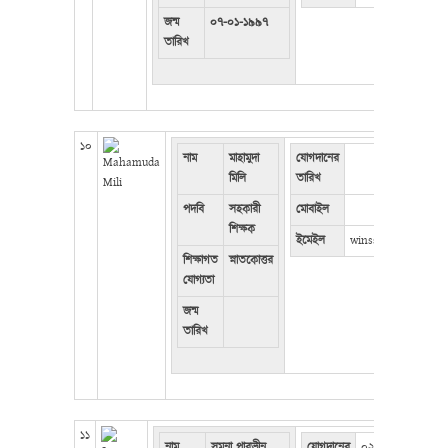
জন্ম
০৭-০১-১৯৯৭
তারিখ
১০
নাম
মাহামুদা
যোগদানের
মিলি
তারিখ
পদবি
সহকারী
মোবাইল
শিক্ষক
ইমেইল
winsscr@gmail.co
শিক্ষাগত
স্নাতকোত্তর
যোগ্যতা
জন্ম
তারিখ
১১
নাম
সুমনা পারভীন
যোগদানের
০২/০৩/২০১৫