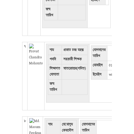
যোগ্যতা
ইমেইল
জন্ম
তারিখ
৭
নাম
প্রভাত চন্দ্র মহন্ত
যোগদানের
তারিখ
পদবি
সহকারী শিক্ষক
মোবাইল
01908555111
শিক্ষাগত
স্নাতকোত্তর(গণিত)
যোগ্যতা
ইমেইল
winsscr@gmail.
জন্ম
তারিখ
৮
নাম
মো.মাসুম
যোগদানের
ফেরদৌস
তারিখ