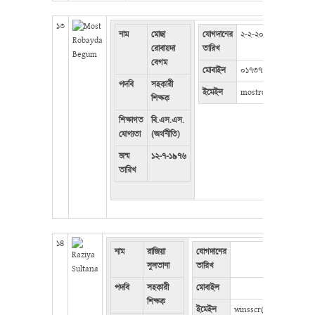
১৩
নাম
মোছা
যোগদানের
২-২-২০১৫
রোবায়দা
তারিখ
বেগম
মোবাইল
০১৭৩৭১৪৪৯৮৭
পদবি
সহকারী
ইমেইল
mostrobaydabegum@
শিক্ষক
শিক্ষাগত
বি.এস.এস.
যোগ্যতা
(অর্থনীতি)
জন্ম
১২-৭-১৯৭৬
তারিখ
১৪
নাম
রাজিয়া
যোগদানের
সুলতানা
তারিখ
পদবি
সহকারী
মোবাইল
শিক্ষক
ইমেইল
winsscr@gmail.com