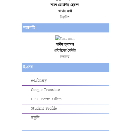
লায়ন মো.মানিক হোসেন
আমার কথা
বিস্তারিত
সভাপতি
শামীমা সুলতানা
প্রতিষ্ঠানের বৈশিষ্ট্য
বিস্তারিত
ই-সেবা
e-Library
Google Translate
H.S.C Form Fillup
Student Profile
ইস্কুলি