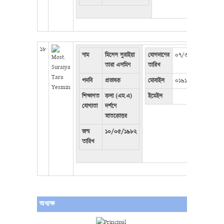
১৮
নাম
মিসেস সুরাইয়া
যোগদানের
০৭/৩১/২০২৫
তারা এসমিন
তারিখ
পদবি
প্রভাষক
মোবাইল
০১৯১৮৪২৭৬০৭
শিক্ষাগত
কলা (এম.এ)
ইমেইল
যোগ্যতা
দর্শনে
স্নাতকোত্তর
জন্ম
১০/০৫/১৯৮২
তারিখ
অধ্যক্ষ