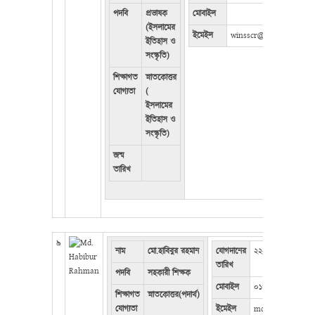
পদবি
প্রভাষক
মোবাইল
(ইসলামের
ইমেইল
winsscr@gmail.com
ইতিহাস ও
সংস্কৃতি)
শিক্ষাগত
স্নাতকোত্তর
যোগ্যতা
(
ইসলামের
ইতিহাস ও
সংস্কৃতি)
জন্ম
তারিখ
৯
নাম
মো.হাবিবুর রহমান
যোগদানের
২২-১০-২০২২
তারিখ
পদবি
সহকারী শিক্ষক
মোবাইল
০১৭৯৬৯৫২৫৫৭
শিক্ষাগত
স্নাতকোত্তর(পদার্থ)
যোগ্যতা
ইমেইল
mdhabiburrahma