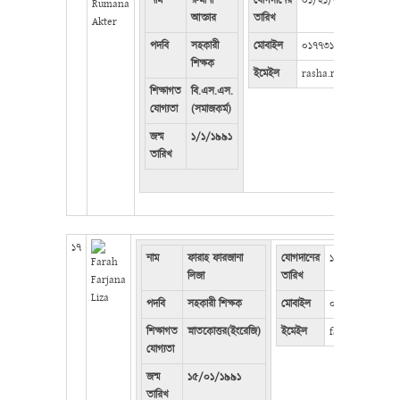
নাম
রুমানা
যোগদানের
০১/২১/২৪
আক্তার
তারিখ
পদবি
সহকারী
মোবাইল
০১৭৭৩১০০২০২
শিক্ষক
ইমেইল
rasha.risha28@gmail
শিক্ষাগত
বি.এস.এস.
যোগ্যতা
(সমাজকর্ম)
জন্ম
১/১/১৯৯১
তারিখ
১৭
নাম
ফারাহ ফারজানা
যোগদানের
১৭/০৫/২০২২
লিজা
তারিখ
পদবি
সহকারী শিক্ষক
মোবাইল
০১৭১৯২৪৬৫৪৭
শিক্ষাগত
স্নাতকোত্তর(ইংরেজি)
ইমেইল
farahfarjanali
যোগ্যতা
জন্ম
১৫/০১/১৯৯১
তারিখ