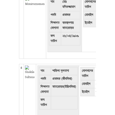
নাম
মোঃ
যোগদানের
২৬/০৪/২০১৫
মনিরুজ্জামান
তারিখ
পদবি
প্রভাষক
মোবাইল
০১৭৩৬৬৮৮৭
শিক্ষাগত
ব্যবস্থাপনায়
ইমেইল
monir96126
যোগ্যতা
স্নাতকোত্তর
জন্ম
২৬/০৪/১৯৮৯
তারিখ
৪
নাম
শাকিলা সুলতানা
যোগদানের
তারিখ
পদবি
প্রভাষক (জীববিদ্যা)
মোবাইল
০১৭৪৪৯৭৭৩৪৯
শিক্ষাগত
স্নাতকোত্তর(উদ্ভিদবিদ্যা)
যোগ্যতা
ইমেইল
winsscr@gmai
জন্ম
তারিখ