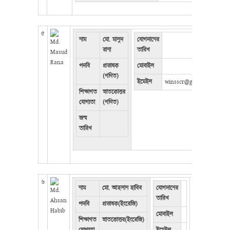
৫
নাম
মো. মাসুদ
যোগদানের
রানা
তারিখ
পদবি
প্রভাষক
মোবাইল
(গণিত)
ইমেইল
winsscr@gmail.com
শিক্ষাগত
স্নাতকোত্তর
যোগ্যতা
(গণিত)
জন্ম
তারিখ
৬
নাম
মো. আহসান হাবিব
যোগদানের
তারিখ
পদবি
প্রভাষক(ইংরেজি)
মোবাইল
শিক্ষাগত
স্নাতকোত্তর(ইংরেজি)