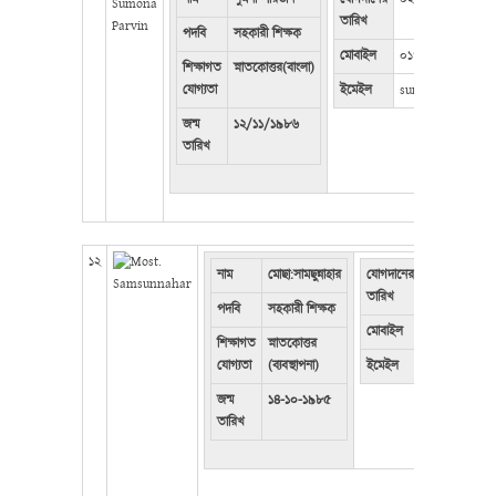
তারিখ
পদবি
সহকারী শিক্ষক
মোবাইল
০১৭৩৭৬১১৮১৬
শিক্ষাগত
স্নাতকোত্তর(বাংলা)
যোগ্যতা
ইমেইল
sumonaparvi@gm
জন্ম
১২/১১/১৯৮৬
তারিখ
১২
নাম
মোছা:সামছুন্নাহার
যোগদানের
১৪-০৯-২০১৩
তারিখ
পদবি
সহকারী শিক্ষক
মোবাইল
০১৯৫৭১০৭৫১
শিক্ষাগত
স্নাতকোত্তর
যোগ্যতা
(ব্যবস্থাপনা)
ইমেইল
nuralnavid
জন্ম
১৪-১০-১৯৮৫
তারিখ