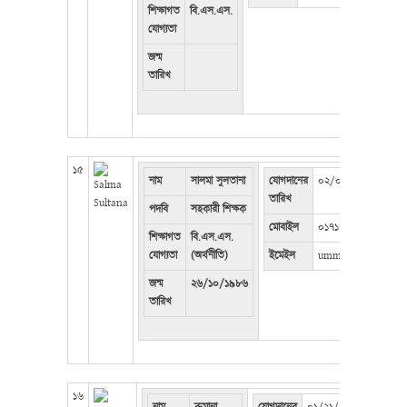
শিক্ষাগত
বি.এস.এস.
যোগ্যতা
জন্ম
তারিখ
১৫
নাম
সালমা সুলতানা
যোগদানের
০২/০২/২০১৬
তারিখ
পদবি
সহকারী শিক্ষক
মোবাইল
০১৭১৭৬১৯৭৭৯
শিক্ষাগত
বি.এস.এস.
যোগ্যতা
(অর্থনীতি)
ইমেইল
ummesalma201888
জন্ম
২৬/১০/১৯৮৬
তারিখ
১৬