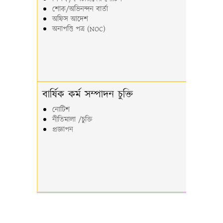
শোক/অভিনন্দন বার্তা
অফিস আদেশ
অনাপত্তি পত্র (NOC)
বার্ষিক কর্ম সম্পাদন চুক্তি
নোটিশ
নীতিমালা /চুক্তি
প্রজ্ঞাপন