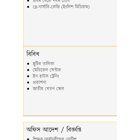
প্রথম থেকে নবম শ্রেণি
প্লে-নার্সারি-কেজি (ইংলিশ মিডিয়াম)
বিবিধ
ছুটির তালিকা
মেডিকেল সেন্টার
ইন হাউস ট্রেনিং
প্রকাশনা
জাতীয় বেতন স্কেল
অফিস আদেশ / বিজ্ঞপ্তি
শিক্ষক/কর্মচারীদের নোটিশ